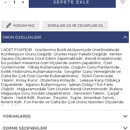
YORUM YAZ
SORULAR (0) VE CEVAPLAR (0)
ÜRÜN ÖZELLIKLERI
1 ADET FİYATIDIR ; Ürünlerimiz Butik Atölyemizde Üretilmektedir.
Konfeksiyon Ürünü Değildir. Ürünler Hazır Paketli Değildir. Verilen
Sipariş Ölçülerine Göre Dikim Yapılmaktadır ; Kendi İmalatımızdır,
bu yüzden masanıza özel ölçülerde üretim yapabiliriz ; Özel
Günlerinizde , Yılbaşı Kutlamalarında , Doğum Günü Partilerinde ,
Evlilik Yıldönümü Kutlamalarında , Sevgililer Günü Yemeğinde ve
Daha Bir Çok Özel Günde Kullanabilirsiniz. ; 30/40 Derecede
Yıkanır , Kolay Kurur , Ütülemesi Kolaydır , ; Lekeye Karşı Oldukça
Dayanıklıdır ; Ağartıcı Kullanmayınız ; Işıktan Dolayı 1 Ton Farkı
Olabilir ; Mağazamızdaki Tüm Ürünler Kendi Üretimimizdir, Bizlere
Mağazaya Soru Sordan Ulaşabilirsiniz. ; Nevresim Takımı , Çarşaf
Takımı , Yastık Kılıfı , Runner , Peçete , Supla , Amerikan Servis ,
Kırlent Kılıfı , Fon Perde ve Daha Bir Çok Ürünü İstenilen Ölçülerde
Üretebiliriz ;
YORUMLAR
(0)
ÖDEME SEÇENEKLERI