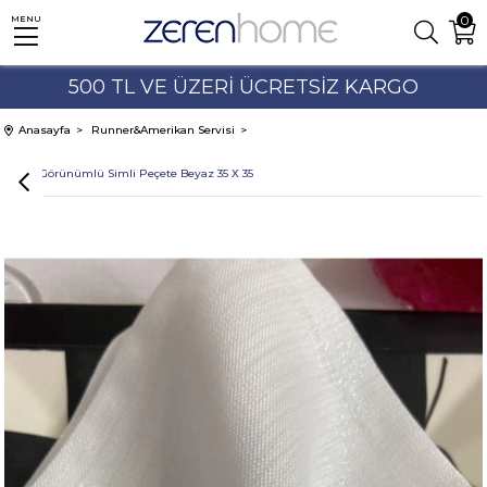
0
MENU
500 TL VE ÜZERİ ÜCRETSİZ KARGO
%10'A VARAN İNDİRİMLER
Anasayfa
Runner&Amerikan Servisi
Keten Görünümlü Simli Peçete Beyaz 35 X 35