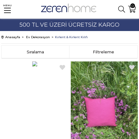
0
MENU
500 TL VE ÜZERİ ÜCRETSİZ KARGO
%10'A VARAN İNDİRİMLER
Anasayfa
Ev Dekorasyon
Kırlent & Kırlent Kılıfı
Sıralama
Filtreleme