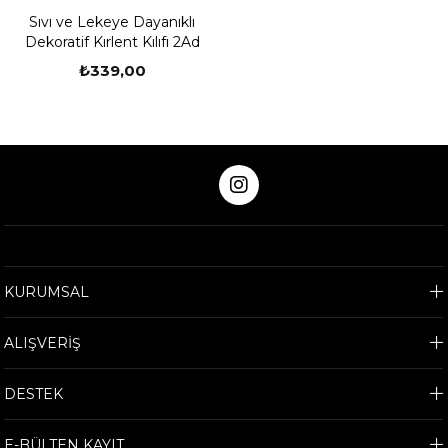
Sıvı ve Lekeye Dayanıklı
Dekoratif Kırlent Kılıfı 2Ad
₺339,00
KURUMSAL
ALIŞVERİŞ
DESTEK
E-BÜLTEN KAYIT