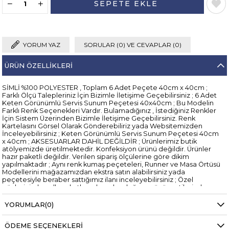
YORUM YAZ
SORULAR (0) VE CEVAPLAR (0)
ÜRÜN ÖZELLIKLERI
SİMLİ %100 POLYESTER , Toplam 6 Adet Peçete 40cm x 40cm ;
Farklı Ölçü Talepleriniz İçin Bizimle İletişime Geçebilirsiniz ; 6 Adet
Keten Görünümlü Servis Sunum Peçetesi 40x40cm ; Bu Modelin
Farklı Renk Seçenekleri Vardır. Bulamadığınız , İstediğiniz Renkler
İçin Sistem Üzerinden Bizimle İletişime Geçebilirsiniz. Renk
Kartelasını Görsel Olarak Gönderebiliriz yada Websitemizden
İnceleyebilirsiniz ; Keten Görünümlü Servis Sunum Peçetesi 40cm
x 40cm ; AKSESUARLAR DAHİL DEĞİLDİR ; Ürünlerimiz butik
atölyemizde üretilmektedir. Konfeksiyon ürünü değildir. Ürünler
hazır paketli değildir. Verilen sipariş ölçülerine göre dikim
yapılmaktadır ; Aynı renk kumaş peçeteleri, Runner ve Masa Örtüsü
Modellerini mağazamızdan ekstra satın alabilirsiniz yada
peçetesiyle beraber sattığımız ilanı inceleyebilirsiniz ; Özel
günlerinizde , yılbaşı kutlamalarında , doğum günü partilerinde ,
evlilik yıldönümü kutlamalarında , sevgililer günü yemeğinde ve
daha bir çok özel günde kullanabilirsiniz ; 30/40 derecede yıkanır ;
YORUMLAR
(0)
Lekeye karşı oldukça dayanıklıdır ; Ağartıcı kullanmayınız ; Işıktan
dolayı 1 ton farkı olabilir ; Ürün Videolarımızı Youtube Kanalımızdan
ÖDEME SEÇENEKLERI
İzleyebilirsiniz Youtube Kanal Adresimiz ; Youtube ZEREN HOME