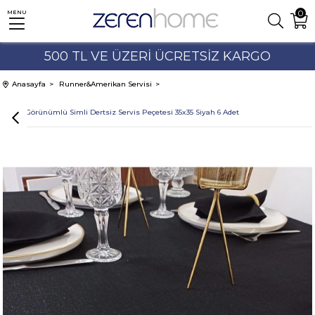
0
MENU
500 TL VE ÜZERİ ÜCRETSİZ KARGO
%10'A VARAN İNDİRİMLER
Anasayfa
Runner&Amerikan Servisi
Keten Görünümlü Simli Dertsiz Servis Peçetesi 35x35 Siyah 6 Adet