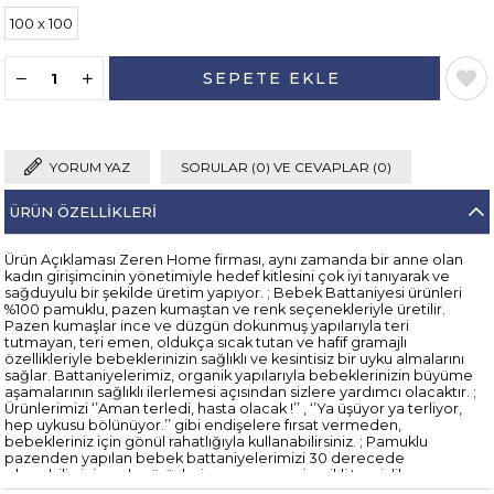
100 x 100
YORUM YAZ
SORULAR (0) VE CEVAPLAR (0)
ÜRÜN ÖZELLIKLERI
Ürün Açıklaması Zeren Home firması, aynı zamanda bir anne olan
kadın girişimcinin yönetimiyle hedef kitlesini çok iyi tanıyarak ve
sağduyulu bir şekilde üretim yapıyor. ; Bebek Battaniyesi ürünleri
%100 pamuklu, pazen kumaştan ve renk seçenekleriyle üretilir.
Pazen kumaşlar ince ve düzgün dokunmuş yapılarıyla teri
tutmayan, teri emen, oldukça sıcak tutan ve hafif gramajlı
özellikleriyle bebeklerinizin sağlıklı ve kesintisiz bir uyku almalarını
sağlar. Battaniyelerimiz, organik yapılarıyla bebeklerinizin büyüme
aşamalarının sağlıklı ilerlemesi açısından sizlere yardımcı olacaktır. ;
Ürünlerimizi ‘’Aman terledi, hasta olacak !’’ , ‘’Ya üşüyor ya terliyor,
hep uykusu bölünüyor.’’ gibi endişelere fırsat vermeden,
bebekleriniz için gönül rahatlığıyla kullanabilirsiniz. ; Pamuklu
pazenden yapılan bebek battaniyelerimizi 30 derecede
yıkayabilirsiniz ve bu ürünleri çamaşır suyu içerikli temizlik
ürünlerinden uzak tutmanız gerekmektedir. ; %100 pamuklu