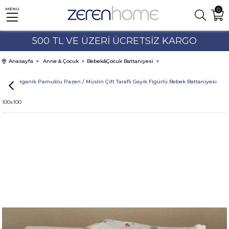
0
MENU
500 TL VE ÜZERİ ÜCRETSİZ KARGO
%10'A VARAN İNDİRİMLER
Anasayfa
Anne & Çocuk
Bebek&Çocuk Battaniyesi
%100 Organik Pamuklu Pazen / Müslin Çift Taraflı Geyik Figürlü Bebek Battaniyesi
100x100